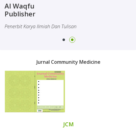
Al Waqfu
Al Waqfu
Journal
Publisher
Publikasi Journal Berkualitas
Penerbit Karya Ilmiah Dan Tulisan
Home
Tab
Jurnal Community Medicine
Slider
Section
JCM