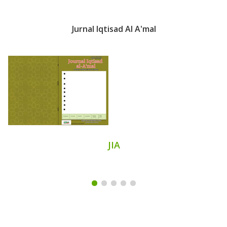
Jurnal Iqtisad Al A'mal
JIA
Brand